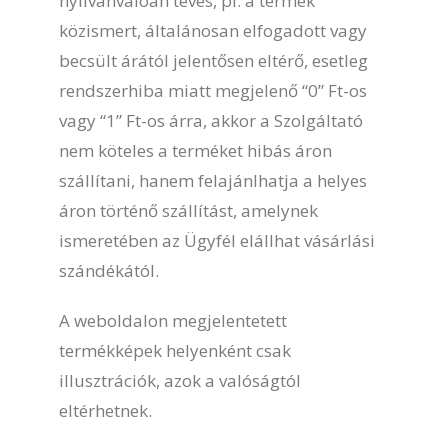
nyilvánvalóan téves, pl. a termék
közismert, általánosan elfogadott vagy
becsült árától jelentősen eltérő, esetleg
rendszerhiba miatt megjelenő “0” Ft-os
vagy “1” Ft-os árra, akkor a Szolgáltató
nem köteles a terméket hibás áron
szállítani, hanem felajánlhatja a helyes
áron történő szállítást, amelynek
ismeretében az Ügyfél elállhat vásárlási
szándékától.
A weboldalon megjelentetett
termékképek helyenként csak
illusztrációk, azok a valóságtól
eltérhetnek.